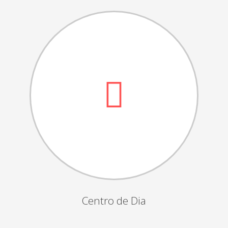
Dia das Bruxas
Dia de S.Martinho
Aniversários da Instituição
Almoço / Lanche de Natal
Atividades Semanais
Época Balnear
Feiras e Exposições
Grupos Musicais do Centro de Dia
Outras Actividades
Passeio Vila Nova de Cerveira
Passeio a Fátima
Centro de Dia
Passeio Convívio em Pombal
Passeio a Águeda