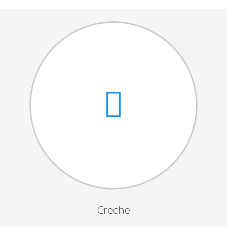
Cantares das Janeiras
Carnaval
Dia da Amizade
Dia da Mulher
Dia do Pai
Dia da Primavera
Festejos da Páscoa
Dia da Mãe
Dia Mundial da Criança
Marchas Populares
Dia dos Avós
Creche
Semana do Idoso