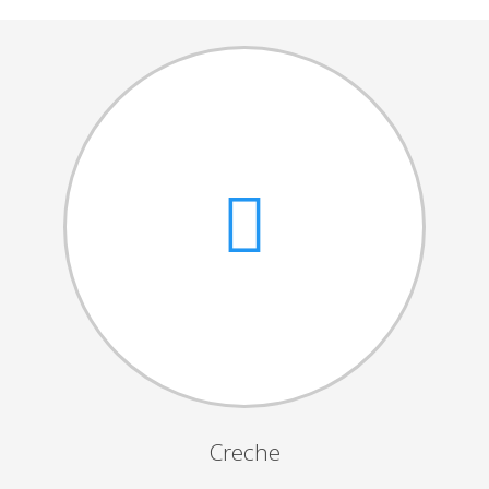
Cantares das Janeiras
Carnaval
Dia da Amizade
Dia da Mulher
Dia do Pai
Dia da Primavera
Festejos da Páscoa
Dia da Mãe
Dia Mundial da Criança
Marchas Populares
Dia dos Avós
Creche
Semana do Idoso