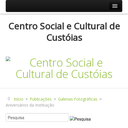
Início
Centro Social e Cultural de
Resp.Sociais
Custóias
Creche
Centro de Dia
Centro de Convívio
Serviço de Apoio Domiciliário
Agenda
Historial
Publicações
Início
>
Publicações
>
Galerias Fotográficas
>
Aniversários da Instituição
Notícias
Galerias Fotográficas
Instalações da Instituição