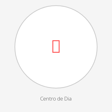
Dia das Bruxas
Dia de S.Martinho
Aniversários da Instituição
Almoço / Lanche de Natal
Atividades Semanais
Época Balnear
Feiras e Exposições
Grupos Musicais do Centro de Dia
Outras Actividades
Passeio Vila Nova de Cerveira
Passeio a Fátima
Centro de Dia
Passeio Convívio em Pombal
Passeio a Águeda