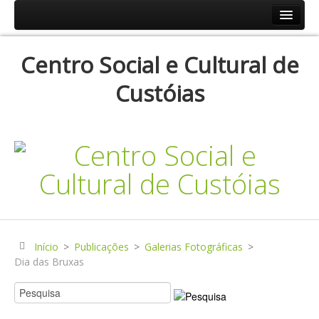
Início
Centro Social e Cultural de
Resp.Sociais
Custóias
Creche
Centro de Dia
Centro de Convívio
Serviço de Apoio Domiciliário
Agenda
Historial
Publicações
Início
>
Publicações
>
Galerias Fotográficas
>
Dia das Bruxas
Notícias
Galerias Fotográficas
Instalações da Instituição