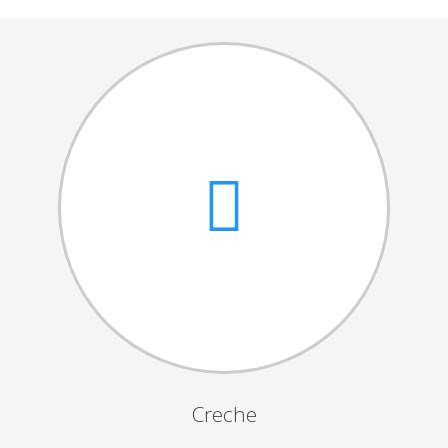
Cantares das Janeiras
Carnaval
Dia da Amizade
Dia da Mulher
Dia do Pai
Dia da Primavera
Festejos da Páscoa
Dia da Mãe
Dia Mundial da Criança
Marchas Populares
Dia dos Avós
Creche
Semana do Idoso