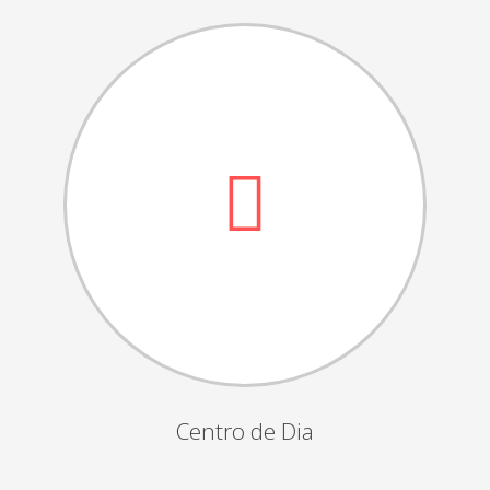
Dia das Bruxas
Dia de S.Martinho
Aniversários da Instituição
Almoço / Lanche de Natal
Atividades Semanais
Época Balnear
Feiras e Exposições
Grupos Musicais do Centro de Dia
Outras Actividades
Passeio Vila Nova de Cerveira
Passeio a Fátima
Centro de Dia
Passeio Convívio em Pombal
Passeio a Águeda