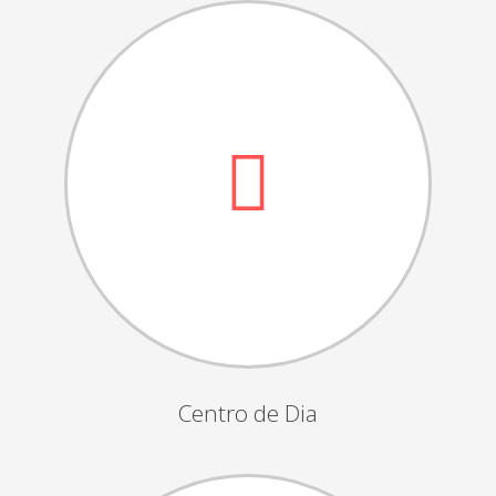
Dia das Bruxas
Dia de S.Martinho
Aniversários da Instituição
Almoço / Lanche de Natal
Atividades Semanais
Época Balnear
Feiras e Exposições
Grupos Musicais do Centro de Dia
Outras Actividades
Passeio Vila Nova de Cerveira
Passeio a Fátima
Centro de Dia
Passeio Convívio em Pombal
Passeio a Águeda