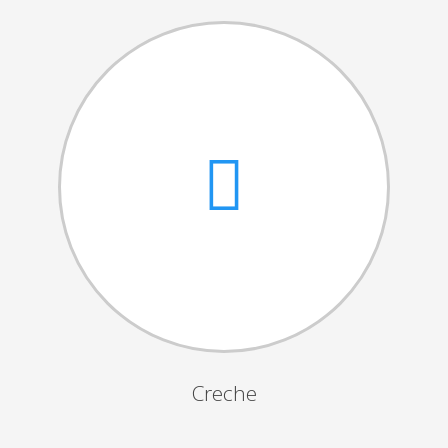
Cantares das Janeiras
Carnaval
Dia da Amizade
Dia da Mulher
Dia do Pai
Dia da Primavera
Festejos da Páscoa
Dia da Mãe
Dia Mundial da Criança
Marchas Populares
Dia dos Avós
Creche
Semana do Idoso