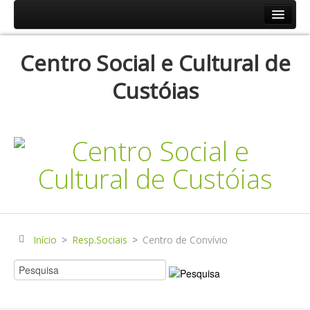
Início
Centro Social e Cultural de
Resp.Sociais
Custóias
Creche
Centro de Dia
Centro de Convívio
Serviço de Apoio Domiciliário
Agenda
Historial
Publicações
Início
>
Resp.Sociais
>
Centro de Convívio
Notícias
Galerias Fotográficas
Instalações da Instituição