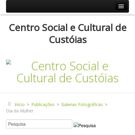
Início
Centro Social e Cultural de
Resp.Sociais
Custóias
Creche
Centro de Dia
Centro de Convívio
Serviço de Apoio Domiciliário
Agenda
Historial
Publicações
Início
>
Publicações
>
Galerias Fotográficas
>
Dia da Mulher
Notícias
Galerias Fotográficas
Instalações da Instituição