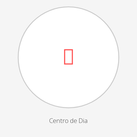
Dia das Bruxas
Dia de S.Martinho
Aniversários da Instituição
Almoço / Lanche de Natal
Atividades Semanais
Época Balnear
Feiras e Exposições
Grupos Musicais do Centro de Dia
Outras Actividades
Passeio Vila Nova de Cerveira
Passeio a Fátima
Centro de Dia
Passeio Convívio em Pombal
Passeio a Águeda