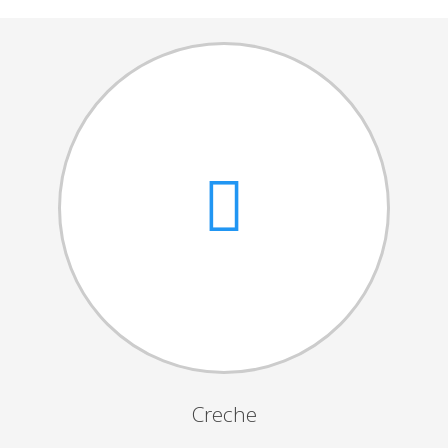
Cantares das Janeiras
Carnaval
Dia da Amizade
Dia da Mulher
Dia do Pai
Dia da Primavera
Festejos da Páscoa
Dia da Mãe
Dia Mundial da Criança
Marchas Populares
Dia dos Avós
Creche
Semana do Idoso