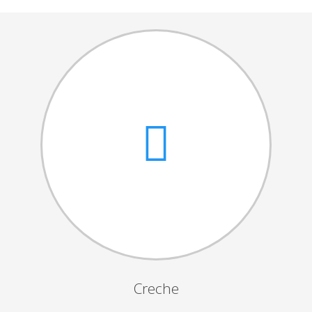
Cantares das Janeiras
Carnaval
Dia da Amizade
Dia da Mulher
Dia do Pai
Dia da Primavera
Festejos da Páscoa
Dia da Mãe
Dia Mundial da Criança
Marchas Populares
Dia dos Avós
Creche
Semana do Idoso