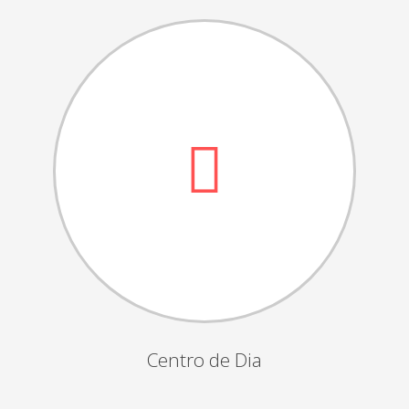
Dia das Bruxas
Dia de S.Martinho
Aniversários da Instituição
Almoço / Lanche de Natal
Atividades Semanais
Época Balnear
Feiras e Exposições
Grupos Musicais do Centro de Dia
Outras Actividades
Passeio Vila Nova de Cerveira
Passeio a Fátima
Centro de Dia
Passeio Convívio em Pombal
Passeio a Águeda