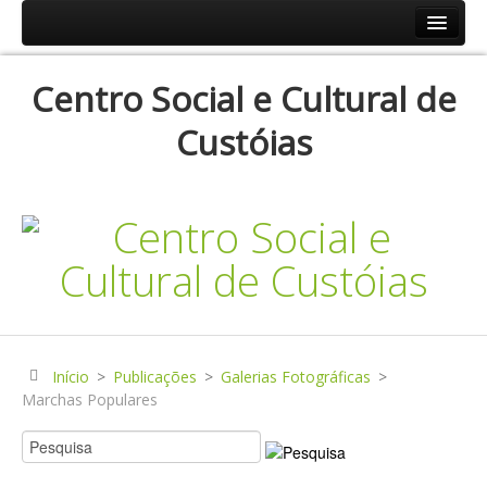
Início
Centro Social e Cultural de
Resp.Sociais
Custóias
Creche
Centro de Dia
Centro de Convívio
Serviço de Apoio Domiciliário
Agenda
Historial
Publicações
Início
>
Publicações
>
Galerias Fotográficas
>
Marchas Populares
Notícias
Galerias Fotográficas
Instalações da Instituição