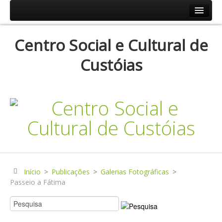
Início
Centro Social e Cultural de
Resp.Sociais
Custóias
Creche
Centro de Dia
Centro de Convívio
Serviço de Apoio Domiciliário
Agenda
Historial
Publicações
Início
>
Publicações
>
Galerias Fotográficas
>
Passeio a Fátima
Notícias
Galerias Fotográficas
Instalações da Instituição