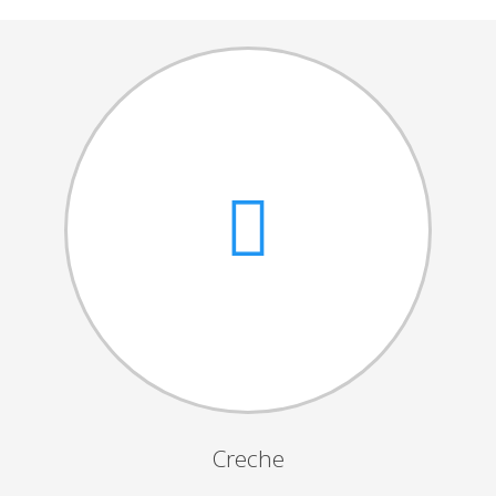
Cantares das Janeiras
Carnaval
Dia da Amizade
Dia da Mulher
Dia do Pai
Dia da Primavera
Festejos da Páscoa
Dia da Mãe
Dia Mundial da Criança
Marchas Populares
Dia dos Avós
Creche
Semana do Idoso