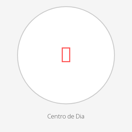
Dia das Bruxas
Dia de S.Martinho
Aniversários da Instituição
Almoço / Lanche de Natal
Atividades Semanais
Época Balnear
Feiras e Exposições
Grupos Musicais do Centro de Dia
Outras Actividades
Passeio Vila Nova de Cerveira
Passeio a Fátima
Centro de Dia
Passeio Convívio em Pombal
Passeio a Águeda