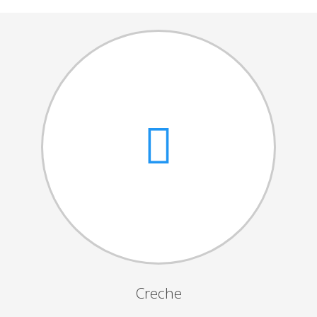
Cantares das Janeiras
Carnaval
Dia da Amizade
Dia da Mulher
Dia do Pai
Dia da Primavera
Festejos da Páscoa
Dia da Mãe
Dia Mundial da Criança
Marchas Populares
Dia dos Avós
Creche
Semana do Idoso