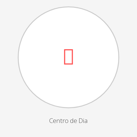
Dia das Bruxas
Dia de S.Martinho
Aniversários da Instituição
Almoço / Lanche de Natal
Atividades Semanais
Época Balnear
Feiras e Exposições
Grupos Musicais do Centro de Dia
Outras Actividades
Passeio Vila Nova de Cerveira
Passeio a Fátima
Centro de Dia
Passeio Convívio em Pombal
Passeio a Águeda