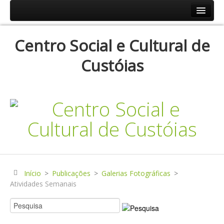
Início
Centro Social e Cultural de
Resp.Sociais
Custóias
Creche
Centro de Dia
Centro de Convívio
Serviço de Apoio Domiciliário
Agenda
Historial
Publicações
Início
>
Publicações
>
Galerias Fotográficas
>
Atividades Semanais
Notícias
Galerias Fotográficas
Instalações da Instituição