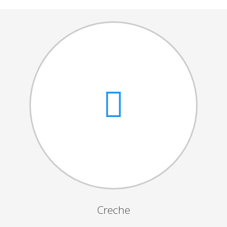
Cantares das Janeiras
Carnaval
Dia da Amizade
Dia da Mulher
Dia do Pai
Dia da Primavera
Festejos da Páscoa
Dia da Mãe
Dia Mundial da Criança
Marchas Populares
Dia dos Avós
Creche
Semana do Idoso