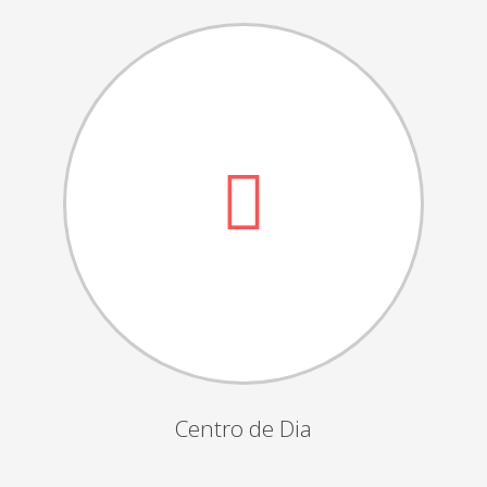
Dia das Bruxas
Dia de S.Martinho
Aniversários da Instituição
Almoço / Lanche de Natal
Atividades Semanais
Época Balnear
Feiras e Exposições
Grupos Musicais do Centro de Dia
Outras Actividades
Passeio Vila Nova de Cerveira
Passeio a Fátima
Centro de Dia
Passeio Convívio em Pombal
Passeio a Águeda